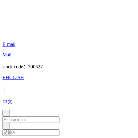
E-mail
Mall
stock code：300527
EHGLISH
丨
中文